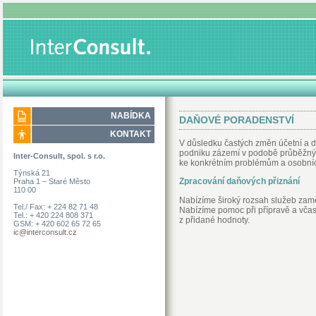
NABÍDKA
DAŇOVÉ PORADENSTVÍ
KONTAKT
V důsledku častých změn účetní a d
podniku zázemí v podobě průběžnýc
Inter-Consult, spol. s r.o.
ke konkrétním problémům a osobníc
Týnská 21
Zpracování daňových přiznání
Praha 1 – Staré Město
110 00
Nabízíme široký rozsah služeb zamě
Tel./ Fax: + 224 82 71 48
Nabízíme pomoc při přípravě a včas
Tel.: + 420 224 808 371
z přidané hodnoty.
GSM: + 420 602 65 72 65
ic@interconsult.cz