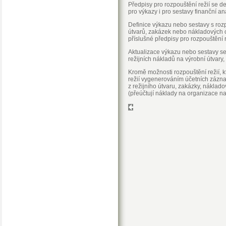
Předpisy pro rozpouštění režií se d
pro výkazy i pro sestavy finanční ana
Definice výkazu nebo sestavy s rozp
útvarů, zakázek nebo nákladových o
příslušné předpisy pro rozpouštění r
Aktualizace výkazu nebo sestavy s
režijních nákladů na výrobní útvary
Kromě možnosti rozpouštění režií, kt
režií vygenerováním účetních záznam
z režijního útvaru, zakázky, nákla
(přeúčtují náklady na organizace na