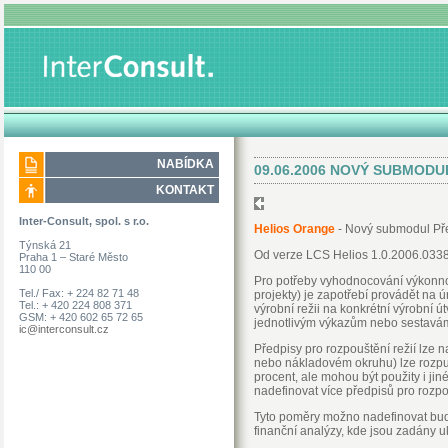
NABÍDKA
09.06.2006 NOVÝ SUBMODU
KONTAKT
Inter-Consult, spol. s r.o.
Helios Orange
- Nový submodul Pře
Týnská 21
Od verze LCS Helios 1.0.2006.0338
Praha 1 – Staré Město
110 00
Pro potřeby vyhodnocování výkonnosti
Tel./ Fax: + 224 82 71 48
projekty) je zapotřebí provádět na ú
Tel.: + 420 224 808 371
výrobní režii na konkrétní výrobní út
GSM: + 420 602 65 72 65
jednotlivým výkazům nebo sestavám f
ic@interconsult.cz
Předpisy pro rozpouštění režií lze 
nebo nákladovém okruhu) lze rozpus
procent, ale mohou být použity i jin
nadefinovat více předpisů pro rozpo
Tyto poměry možno nadefinovat bu
finanční analýzy, kde jsou zadány u