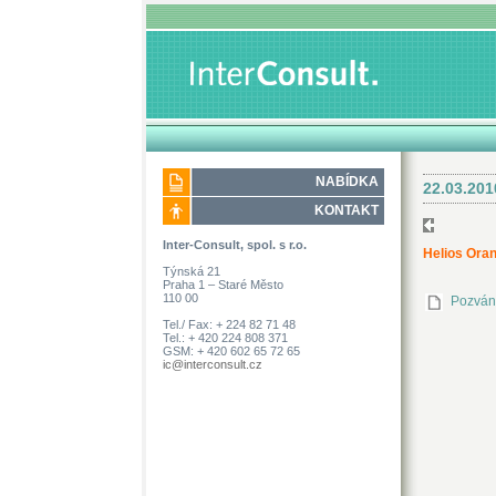
NABÍDKA
22.03.20
KONTAKT
Inter-Consult, spol. s r.o.
Helios Ora
Týnská 21
Praha 1 – Staré Město
110 00
Pozván
Tel./ Fax: + 224 82 71 48
Tel.: + 420 224 808 371
GSM: + 420 602 65 72 65
ic@interconsult.cz