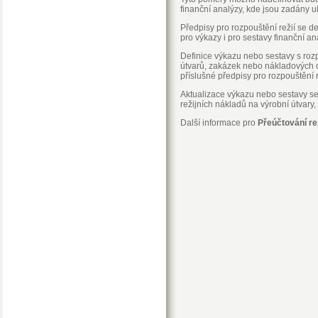
finanční analýzy, kde jsou zadány u
Předpisy pro rozpouštění režií se d
pro výkazy i pro sestavy finanční an
Definice výkazu nebo sestavy s rozp
útvarů, zakázek nebo nákladových o
příslušné předpisy pro rozpouštění r
Aktualizace výkazu nebo sestavy s
režijních nákladů na výrobní útvary
Další informace pro
Přeúčtování rež