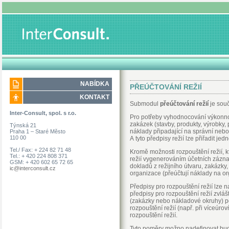
NABÍDKA
PŘEÚČTOVÁNÍ REŽIÍ
KONTAKT
Submodul
přeúčtování režií
je souč
Inter-Consult, spol. s r.o.
Pro potřeby vyhodnocování výkonnost
zakázek (stavby, produkty, výrobky, 
Týnská 21
náklady připadající na správní nebo 
Praha 1 – Staré Město
110 00
A tyto předpisy režií lze přiřadit j
Tel./ Fax: + 224 82 71 48
Kromě možnosti rozpouštění režií, kt
Tel.: + 420 224 808 371
režií vygenerováním účetních záznam
GSM: + 420 602 65 72 65
dokladů z režijního útvaru, zakázk
ic@interconsult.cz
organizace (přeúčtují náklady na or
Předpisy pro rozpouštění režií lze 
předpisy pro rozpouštění režií zvlá
(zakázky nebo nákladové okruhy) po
rozpouštění režií (např. při víceúro
rozpouštění režií.
Tyto poměry možno nadefinovat bu