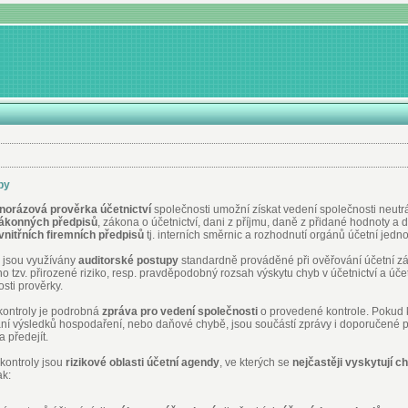
by
norázová prověrka účetnictví
společnosti umožní získat vedení společnosti neutrá
ákonných předpisů
, zákona o účetnictví, dani z příjmu, daně z přidané hodnoty a d
vnitřních firemních předpisů
tj. interních směrnic a rozhodnutí orgánů účetní jedno
e jsou využívány
auditorské postupy
standardně prováděné při ověřování účetní záv
no tzv. přirozené riziko, resp. pravděpodobný rozsah výskytu chyb v účetnictví a úče
osti prověrky.
ontroly je podrobná
zpráva pro vedení společnosti
o provedené kontrole. Pokud ko
ní výsledků hospodaření, nebo daňové chybě, jsou součástí zprávy i doporučené pos
 předejít.
ontroly jsou
rizikové oblasti účetní agendy
, ve kterých se
nejčastěji vyskytují c
k: