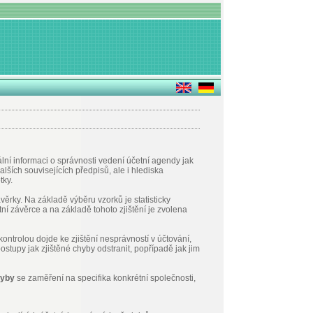
lní informaci o správnosti vedení účetní agendy jak
alších souvisejících předpisů, ale i hlediska
tky.
ěrky. Na základě výběru vzorků je statisticky
tní závěrce a na základě tohoto zjištění je zvolena
ntrolou dojde ke zjištění nesprávností v účtování,
tupy jak zjištěné chyby odstranit, popřípadě jak jim
hyby
se zaměření na specifika konkrétní společnosti,