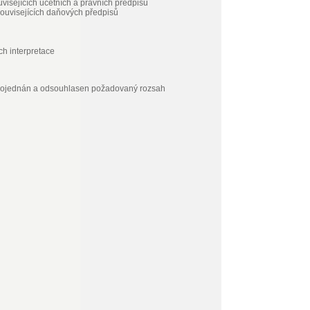
visejících účetních a právních předpisů
ouvisejících daňových předpisů
ch interpretace
 projednán a odsouhlasen požadovaný rozsah