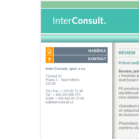
NABÍDKA
REVIEW
KONTAKT
Právní služ
Inter-Consult, spol. s r.o.
Review, jed
z hlediska
z
Týnská 21
Praha 1 – Staré Město
dodržování
110 00
Při prověrc
Tel./ Fax: + 224 82 71 48
identifiková
Tel.: + 420 224 808 371
míra detailn
GSM: + 420 602 65 72 65
ic@interconsult.cz
Výsledkem k
ve vykazová
do budoucna
Předmětem k
zejména vša