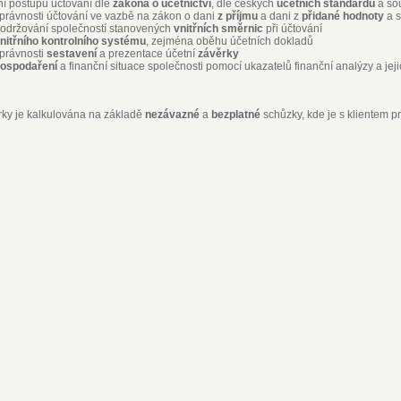
í postupů účtování dle
zákona o účetnictví
, dle českých
účetních standardů
a sou
správnosti účtování ve vazbě na zákon o dani
z příjmu
a dani z
přidané hodnoty
a s
dodržování společností stanovených
vnitřních směrnic
při účtování
nitřního kontrolního systému
, zejména oběhu účetních dokladů
správnosti
sestavení
a prezentace účetní
závěrky
hospodaření
a finanční situace společnosti pomocí ukazatelů finanční analýzy a jeji
ky je kalkulována na základě
nezávazné
a
bezplatné
schůzky, kde je s klientem