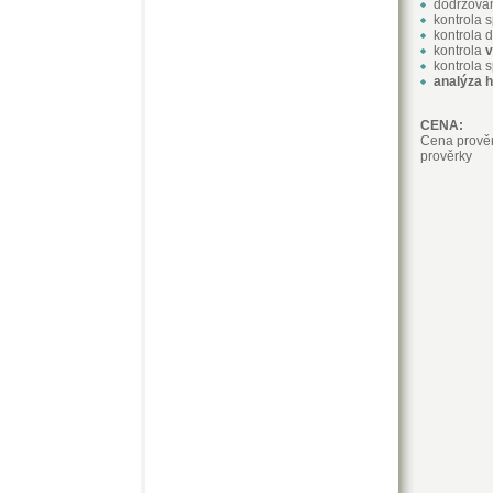
dodržován
kontrola 
kontrola 
kontrola
v
kontrola 
analýza 
CENA:
Cena prověr
prověrky