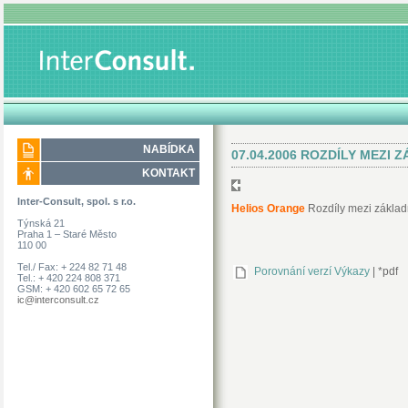
NABÍDKA
07.04.2006 ROZDÍLY MEZI 
KONTAKT
Inter-Consult, spol. s r.o.
Helios Orange
Rozdíly mezi základ
Týnská 21
Praha 1 – Staré Město
110 00
Tel./ Fax: + 224 82 71 48
Porovnání verzí Výkazy
|
*pdf
Tel.: + 420 224 808 371
GSM: + 420 602 65 72 65
ic@interconsult.cz