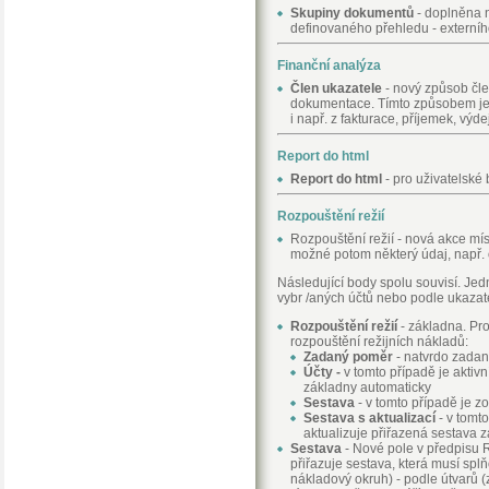
Skupiny dokumentů
- doplněna 
definovaného přehledu - externíh
Finanční analýza
Člen ukazatele
- nový způsob čl
dokumentace. Tímto způsobem je m
i např. z fakturace, příjemek, výd
Report do html
Report do html
- pro uživatelsk
Rozpouštění režií
Rozpouštění režií - nová akce m
možné potom některý údaj, např.
Následující body spolu souvisí. Jed
vybr /aných účtů nebo podle ukazate
Rozpouštění režií
- základna. Pr
rozpouštění režijních nákladů:
Zadaný poměr
- natvrdo zadan
Účty -
v tomto případě je aktivn
základny automaticky
Sestava
- v tomto případě je z
Sestava s aktualizací
- v tomt
aktualizuje přiřazená sestava 
Sestava
- Nové pole v předpisu R
přiřazuje sestava, která musí spl
nákladový okruh) - podle útvarů (