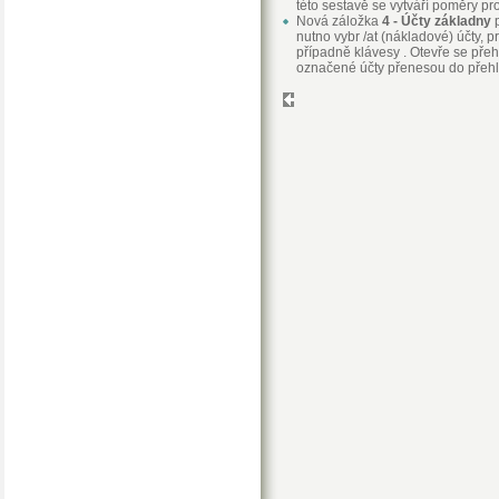
této sestavě se vytváří poměry pr
Nová záložka
4 - Účty základny
p
nutno vybr /at (nákladové) účty, 
případně klávesy . Otevře se přeh
označené účty přenesou do přehle