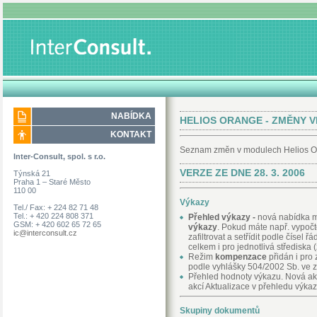
NABÍDKA
HELIOS ORANGE - ZMĚNY V
KONTAKT
Seznam změn v modulech Helios Or
Inter-Consult, spol. s r.o.
VERZE ZE DNE 28. 3. 2006
Týnská 21
Praha 1 – Staré Město
110 00
Výkazy
Tel./ Fax: + 224 82 71 48
Tel.: + 420 224 808 371
Přehled výkazy -
nová nabídka 
GSM: + 420 602 65 72 65
výkazy
. Pokud máte např. vypočt
ic@interconsult.cz
zafiltrovat a setřídit podle čísel
celkem i pro jednotlivá střediska
Režim
kompenzace
přidán i pro
podle vyhlášky 504/2002 Sb. ve z
Přehled hodnoty výkazu. Nová a
akcí Aktualizace v přehledu výka
Skupiny dokumentů