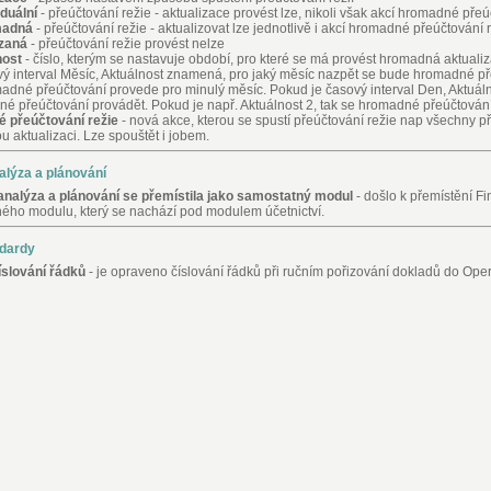
iduální
- přeúčtování režie - aktualizace provést lze, nikoli však akcí hromadné přeú
adná
- přeúčtování režie - aktualizovat lze jednotlivě i akcí hromadné přeúčtování 
zaná
- přeúčtování režie provést nelze
nost
- číslo, kterým se nastavuje období, pro které se má provést hromadná aktuali
vý interval Měsíc, Aktuálnost znamená, pro jaký měsíc nazpět se bude hromadné pře
adné přeúčtování provede pro minulý měsíc. Pokud je časový interval Den, Aktuál
é přeúčtování provádět. Pokud je např. Aktuálnost 2, tak se hromadné přeúčtování
 přeúčtování režie
- nová akce, kterou se spustí přeúčtování režie nap všechny př
 aktualizaci. Lze spouštět i jobem.
alýza a plánování
analýza a plánování se přemístila jako samostatný modul
- došlo k přemístění Fi
ého modulu, který se nachází pod modulem účetnictví.
ndardy
slování řádků
- je opraveno číslování řádků při ručním pořizování dokladů do Ope