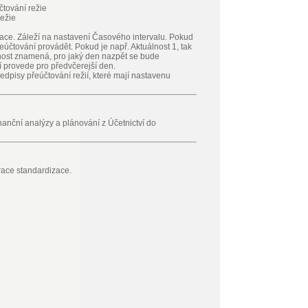
čtování režie
režie
zace. Záleží na nastavení Časového intervalu. Pokud
účtování provádět. Pokud je např. Aktuálnost 1, tak
nost znamená, pro jaký den nazpět se bude
 provede pro předvčerejší den.
edpisy přeúčtování režií, které mají nastavenu
nanční analýzy a plánování z Účetnictví do
race standardizace.