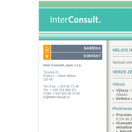
NABÍDKA
HELIOS O
KONTAKT
Seznam změn
Inter-Consult, spol. s r.o.
VERZE ZE
Týnská 21
Praha 1 – Staré Město
110 00
Výkazy
Tel./ Fax: + 224 82 71 48
Tel.: + 420 224 808 371
Výkazy - 
GSM: + 420 602 65 72 65
výkazu.
ic@interconsult.cz
Definice 
Přeúčtování
Procento
0,1% do 1
Hromadné
aktualiza
Aktual