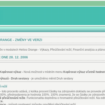
RANGE - ZMĚNY VE VERZI
 v modulech Helios Orange - Výkazy, Přeúčtování režií, Finanční analýza a pláno
 DNE 28. 12. 2006
Kopírovat výkaz -
Nová možnost v místním menu
Kopírovat výkaz včetně hodno
výkazů - Druh sestavy
- je umožněno měnit Druh sestavy
 režií
- toto procento udává, z kolika procent částky na zdrojovém dokladu se provede př
00%, přednastavena je hodnota 100%. 100% znamená, že se částky ze zdrojového 
 přeúčtování režie
. Funkcionalita doplněna o hromadné přeúčtování režií. Na edi
ce.
izace
- způsob nastavení způsobu spuštění přeúčtování režií