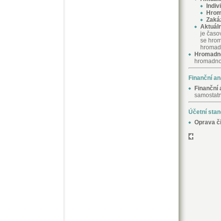
Indiv
Hrom
Zaká
Aktuál
je časo
se hrom
hromadn
Hromadné
hromadnou
Finanční an
Finanční 
samostatn
Účetní sta
Oprava čí