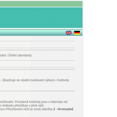
vání, Účetní standardy
t
- Zkopíruje se vlastní nastavení výkazu i hodnoty
eúčtování. Povolené hodnoty jsou v intervalu od
dokladu přeúčtuje v plné výši.
toru Přeúčtování režií je nová záložka
2 - Hromadná