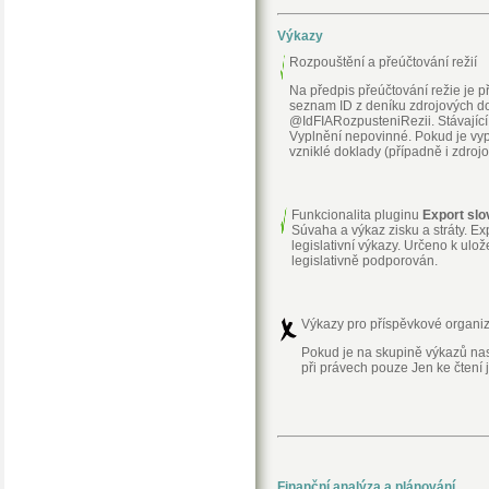
Výkazy
Rozpouštění a přeúčtování režií
Na předpis přeúčtování režie je 
seznam ID z deníku zdrojových do
@IdFIARozpusteniRezii. Stávající 
Vyplnění nepovinné. Pokud je vypl
vzniklé doklady (případně i zdroj
Funkcionalita pluginu
Export slo
Súvaha a výkaz zisku a stráty. E
legislativní výkazy. Určeno k ul
legislativně podporován.
Výkazy pro příspěvkové organi
Pokud je na skupině výkazů nast
při právech pouze Jen ke čtení 
Finanční analýza a plánování