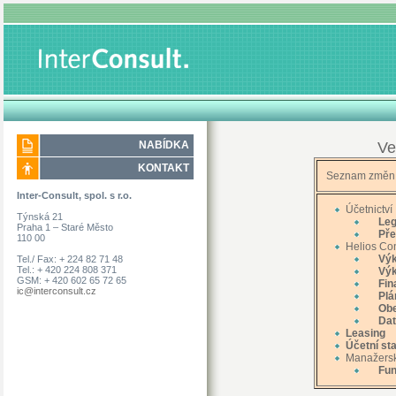
NABÍDKA
Ve
KONTAKT
Seznam změn
Inter-Consult, spol. s r.o.
Účetnictví
Týnská 21
Legis
Praha 1 – Staré Město
Přeúč
110 00
Helios Con
Výkaz
Tel./ Fax: + 224 82 71 48
Tel.: + 420 224 808 371
Výkaz
GSM: + 420 602 65 72 65
Fin
ic@interconsult.cz
Plá
Ob
Dat
Leasing
Účetní st
Manažersk
Fun