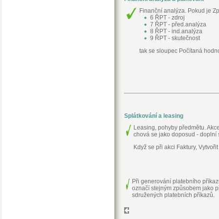
Finanční analýza. Pokud je Z
6 ŘPT - zdroj
7 ŘPT - před.analýza
8 ŘPT - ind.analýza
9 ŘPT - skutečnost
tak se sloupec Počítaná hodno
Splátkování a leasing
Leasing, pohyby předmětu. Akce F
chová se jako doposud - doplní 
Když se při akci Faktury, Vytvořit
Při generování platebního příka
označí stejným způsobem jako př
sdružených platebních příkazů.