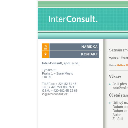
NABÍDKA
Seznam zm
KONTAKT
Výkazy
,
Přeúčt
Inter-Consult, spol. s r.o.
Verze
Helios 
Týnská 21
Praha 1 – Staré Město
Výkazy
110 00
Tel./ Fax: + 224 82 71 48
Je-li pře
Tel.: + 420 224 808 371
založení 
GSM: + 420 602 65 72 65
ic@interconsult.cz
Účetní sta
Účtový ro
Datum poř
Datum z
Autor
Změnil