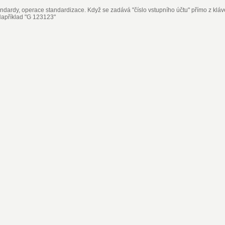
andardy, operace standardizace. Když se zadává "číslo vstupního účtu" přímo z klá
apříklad "G 123123"