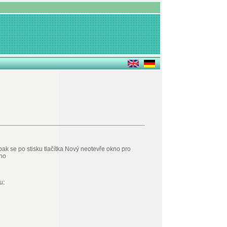
pak se po stisku tlačítka Nový neotevře okno pro
eno
u: