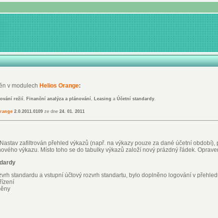
ěn v modulech
Helios Orange
:
ování režií
,
Finanční analýza a plánování
,
Leasing
a
Účetní standardy
.
Orange
2.0.2011.0109
ze dne
24. 01. 2011
s Nastav zafiltrován přehled výkazů (např. na výkazy pouze za dané účetní období), 
nového výkazu. Místo toho se do tabulky výkazů založí nový prázdný řádek. Oprav
ndardy
zvrh standardu a vstupní účtový rozvrh standartu, bylo doplněno logování v přehled
ízení
měny