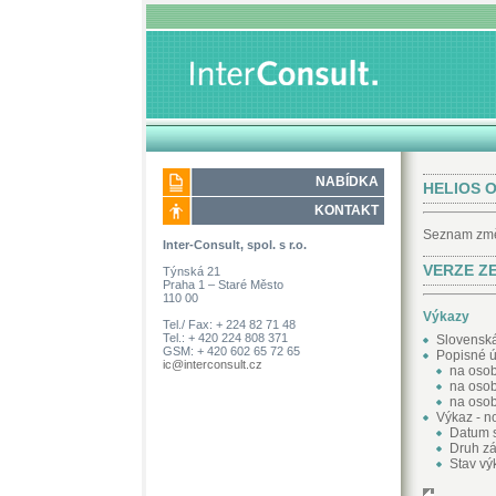
NABÍDKA
HELIOS O
KONTAKT
Seznam změ
Inter-Consult, spol. s r.o.
VERZE ZE
Týnská 21
Praha 1 – Staré Město
110 00
Výkazy
Tel./ Fax: + 224 82 71 48
Tel.: + 420 224 808 371
Slovenská 
GSM: + 420 602 65 72 65
Popisné ú
ic@interconsult.cz
na osob
na osob
na osob
Výkaz - n
Datum 
Druh zá
Stav vý