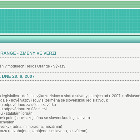
RANGE - ZMĚNY VE VERZI
n v modulech Helios Orange - Výkazy
 DNE 29. 6. 2007
legislativa - definice výkazu ziskov a strát a súvahy platných od r. 2007 + příslušn
daje - nové vazby (souvisí zejména se slovenskou legislativou):
u odpovědnou za účetní závěrku
u odpovědnou za účetnictví
u - statutární orgán
ová pole (souvisí zejména se slovenskou legislativou):
schválení
věrky (řádná, mimořádná, mezitímní)
kazu (nezahájeno, zahájeno, sestaveno, schváleno)