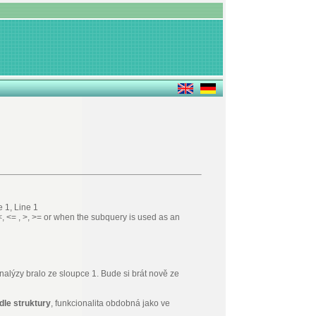
e 1, Line 1
<, <= , >, >= or when the subquery is used as an
nalýzy bralo ze sloupce 1. Bude si brát nově ze
dle struktury
, funkcionalita obdobná jako ve