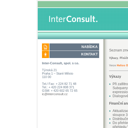
NABÍDKA
Seznam zm
KONTAKT
Výkazy
,
Přeúčt
Inter-Consult, spol. s r.o.
Verze
Helios 
Týnská 21
Praha 1 – Staré Město
Výkazy
110 00
Tel./ Fax: + 224 82 71 48
Při zafilt
Tel.: + 420 224 808 371
Subquery 
GSM: + 420 602 65 72 65
expressio
ic@interconsult.cz
Dialogové
Finanční an
Aktualiza
sloupce 3
Distribučn
Do přehle
přehledu 