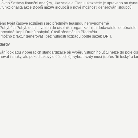
 okno Sestavy finanční analýzy, Ukazatele a Členu ukazatele je upraveno na dyna
 funkcionalita akce
Doplň názvy sloupců
o nové možnosti generování sloupců.
no tvořit časové rozlišení i pro předměty leasingu nerovnoměrně
Pohybů a Pohyb detail - vazba do číselníku organizací (na dodavatele, odběratele,
provádět kopii Druhů pohybů, Částí předmětu a Předmětu
e možno z faktur generovat i bez nutnosti rozpadu podle sazeb DPH.
ndardy
ování dokladu v operacích standardizace při výběru vstupního účtu nelze do pole č
ovat i znaky, ale pokud takovýto účet chtějí vybrat, vždy musí jít přes "tři tečky" a t