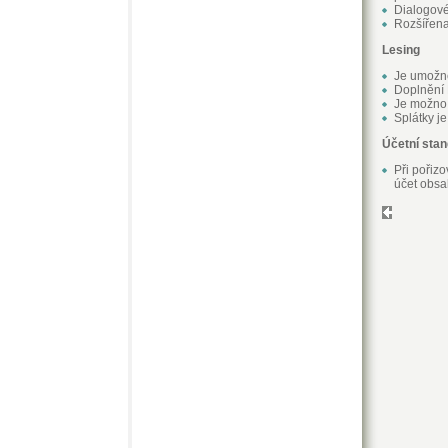
Dialogové
Rozšířena
Lesing
Je umožně
Doplnění 
Je možno 
Splátky j
Účetní sta
Při pořiz
účet obsah