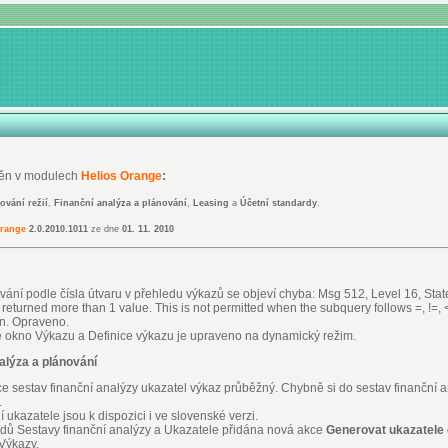
ěn v modulech
Helios Orange
:
ování režií
,
Finanční analýza a plánování
,
Leasing
a
Účetní standardy
.
Orange
2.0.2010.1011
ze dne
01. 11. 2010
rování podle čísla útvaru v přehledu výkazů se objeví chyba: Msg 512, Level 16, Stat
returned more than 1 value. This is not permitted when the subquery follows =, !=, 
n. Opraveno.
 okno Výkazu a Definice výkazu je upraveno na dynamický režim.
alýza a plánování
ce sestav finanční analýzy ukazatel výkaz průběžný. Chybně si do sestav finanční a
.
í ukazatele jsou k dispozici i ve slovenské verzi.
dů Sestavy finanční analýzy a Ukazatele přidána nová akce
Generovat ukazatele 
Výkazy.