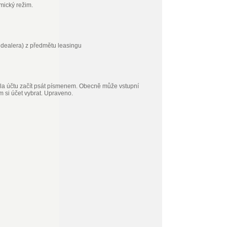
mický režim.
 dealera) z předmětu leasingu
ísla účtu začít psát písmenem. Obecně může vstupní
am si účet vybrat. Upraveno.