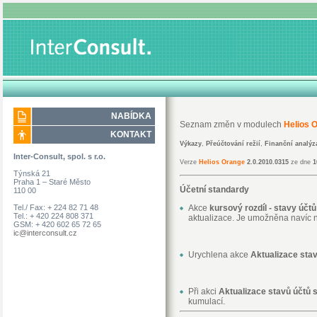
NABÍDKA
Seznam změn v modulech
Helios 
KONTAKT
Výkazy
,
Přeúčtování režií
,
Finanční analýz
Inter-Consult, spol. s r.o.
Verze
Helios Orange
2.0.2010.0315
ze dne
1
Týnská 21
Praha 1 – Staré Město
Účetní standardy
110 00
Tel./ Fax: + 224 82 71 48
Akce
kursový rozdíl - stavy účtů
Tel.: + 420 224 808 371
aktualizace. Je umožněna navíc n
GSM: + 420 602 65 72 65
ic@interconsult.cz
Urychlena akce
Aktualizace sta
Při akci
Aktualizace stavů účtů 
kumulací.