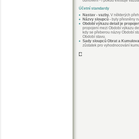
obnovení - i pokud existuje vazba
Účetní standardy
Nastav - vazby.
V některých pře
Názvy sloupců -
byly přesněny ná
Období výkazu detail je propoje
propojení mezi Období výkazu det
kdy se přeberou názvy Období st
Období stavu.
Sady sloupců Obrat a Kumulova
zůstatek pro vyhodnocování kumu