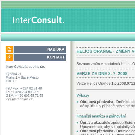
NABÍDKA
HELIOS ORANGE - ZMĚNY V
KONTAKT
Seznam změn v modulech Helios Ora
Inter-Consult, spol. s r.o.
VERZE ZE DNE 2. 7. 2008
Týnská 21
Praha 1 – Staré Město
110 00
Verze Helios Orange
1.0.2008.071
Tel./ Fax: + 224 82 71 48
Tel.: + 420 224 808 371
Výkazy
GSM: + 420 602 65 72 65
ic@interconsult.cz
Obratová předvaha - Definice o
délky účtu i v případě nestejné dé
Finanční analýza a plánování
Úprava ukazatele způsob Exter
Upraveno tak, aby se uplatnily v
Obratová předvaha - Definice ob