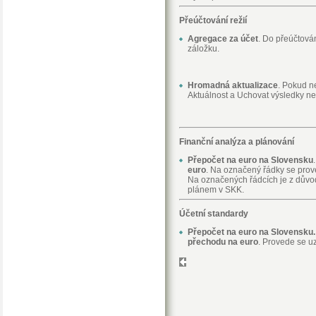
Přeúčtování režií
Agregace za účet
. Do přeúčtová
záložku.
Hromadná aktualizace
. Pokud n
Aktuálnost a Uchovat výsledky ne
Finanční analýza a plánování
Přepočet na euro na Slovensku
euro
. Na označený řádky se pro
Na označených řádcích je z důvodu
plánem v SKK.
Účetní standardy
Přepočet na euro na Slovensku
přechodu na euro
. Provede se u