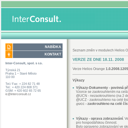
NABÍDKA
Seznam změn v modulech Helios Oran
KONTAKT
VERZE ZE DNE 18.11. 2008
Inter-Consult, spol. s r.o.
Verze Helios Orange
1.0.2008.120
Týnská 21
Praha 1 – Staré Město
110 00
Výkazy
Tel./ Fax: + 224 82 71 48
Tel.: + 420 224 808 371
Výkazy-Dokumenty - povinná příl
GSM: + 420 602 65 72 65
Vzorce se zaokrouhlením na celá 
ic@interconsult.cz
@UCN - nezaokrouhleno (na 2 de
@UCZ - zaokrouhleno na celé tis
- zaokrouhleno na celé čís
@UCC
Výkazy - oprava zobrazování
. V
pro hospodářskou činnost.
Bylo opraveno zobrazování ve sku