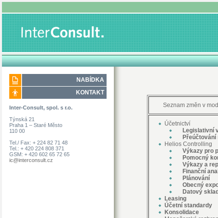
NABÍDKA
KONTAKT
Seznam změn v mo
Inter-Consult, spol. s r.o.
Týnská 21
Účetnictví
Praha 1 – Staré Město
Legislativní 
110 00
Přeúčtování r
Tel./ Fax: + 224 82 71 48
Helios Controlling
Tel.: + 420 224 808 371
Výkazy pro př
GSM: + 420 602 65 72 65
Pomocný konso
ic@interconsult.cz
Výkazy a rep
Finanční ana
Plánování
Obecný
expo
Datový skla
Leasing
Účetní standardy
Konsolidace