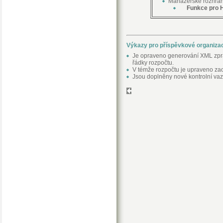
Manažerské rozhran
Funkce pro H
Výkazy pro příspěvkové organiza
Je opraveno generování XML zprá
řádky rozpočtu.
V témže rozpočtu je upraveno za
Jsou doplněny nové kontrolní va