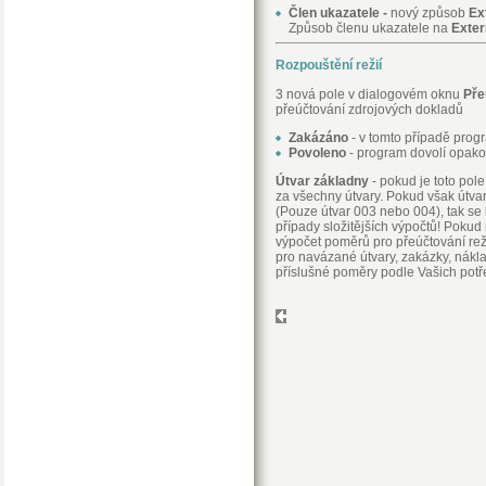
Člen ukazatele -
nový způsob
Ex
Způsob členu ukazatele na
Exter
Rozpouštění režií
3 nová pole v dialogovém oknu
Pře
přeúčtování zdrojových dokladů
Zakázáno
- v tomto případě pro
Povoleno
- program dovolí opak
Útvar základny
- pokud je toto pol
za všechny útvary. Pokud však útva
(Pouze útvar 003 nebo 004), tak se
případy složitějších výpočtů! Poku
výpočet poměrů pro přeúčtování rež
pro navázané útvary, zakázky, nákl
příslušné poměry podle Vašich potř