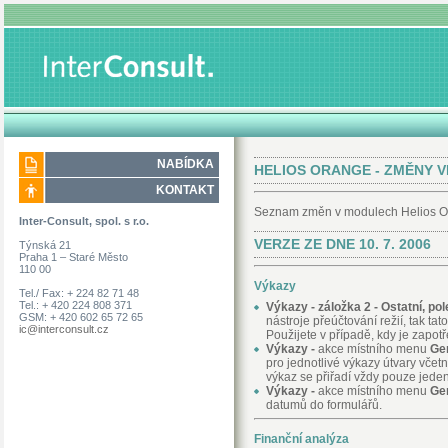
NABÍDKA
HELIOS ORANGE - ZMĚNY V
KONTAKT
Seznam změn v modulech Helios Ora
Inter-Consult, spol. s r.o.
VERZE ZE DNE 10. 7. 2006
Týnská 21
Praha 1 – Staré Město
110 00
Výkazy
Tel./ Fax: + 224 82 71 48
Tel.: + 420 224 808 371
Výkazy - záložka 2 - Ostatní, po
GSM: + 420 602 65 72 65
nástroje přeúčtování režií, tak t
ic@interconsult.cz
Použijete v případě, kdy je zapotř
Výkazy -
akce místního menu
Gen
pro jednotlivé výkazy útvary vče
výkaz se přiřadí vždy pouze jede
Výkazy -
akce místního menu
Gen
datumů do formulářů.
Finanční analýza