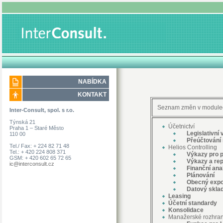
NABÍDKA
KONTAKT
Seznam změn v modul
Inter-Consult, spol. s r.o.
Týnská 21
Účetnictví
Praha 1 – Staré Město
Legislativní 
110 00
Přeúčtování r
Tel./ Fax: + 224 82 71 48
Helios Controlling
Tel.: + 420 224 808 371
Výkazy pro př
GSM: + 420 602 65 72 65
Výkazy a rep
ic@interconsult.cz
Finanční ana
Plánování
Obecný
expo
Datový skla
Leasing
Účetní standardy
Konsolidace
Manažerské rozhran