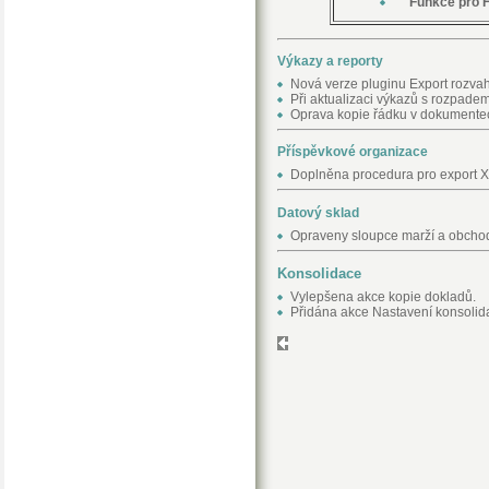
Funkce pro H
Výkazy a reporty
Nová verze pluginu Export rozvah
Při aktualizaci výkazů s rozpade
Oprava kopie řádku v dokumente
Příspěvkové organizace
Doplněna procedura pro export X
Datový sklad
Opraveny sloupce marží a obchod
Konsolidace
Vylepšena akce kopie dokladů.
Přidána akce Nastavení konsolida