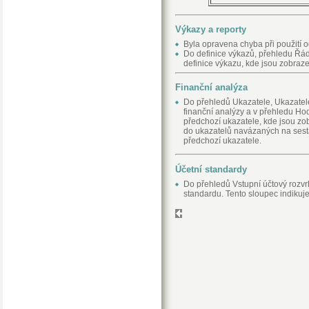
Výkazy a reporty
Byla opravena chyba při použití 
Do definice výkazů, přehledu Řá
definice výkazu, kde jsou zobraze
Finanční analýza
Do přehledů Ukazatele, Ukazatele
finanční analýzy a v přehledu Hod
předchozí ukazatele, kde jsou zo
do ukazatelů navázaných na sesta
předchozí ukazatele.
Účetní standardy
Do přehledů Vstupní účtový rozvr
standardu. Tento sloupec indikuj