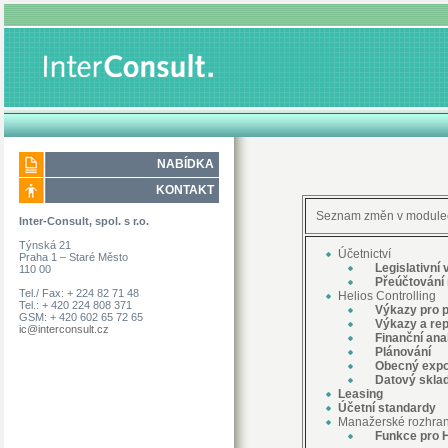
NABÍDKA
KONTAKT
Seznam změn v modul
Inter-Consult, spol. s r.o.
Týnská 21
Účetnictví
Praha 1 – Staré Město
Legislativní 
110 00
Přeúčtování r
Tel./ Fax: + 224 82 71 48
Helios Controlling
Tel.: + 420 224 808 371
Výkazy pro př
GSM: + 420 602 65 72 65
Výkazy a rep
ic@interconsult.cz
Finanční ana
Plánování
Obecný
expo
Datový skla
Leasing
Účetní standardy
Manažerské rozhran
Funkce pro H